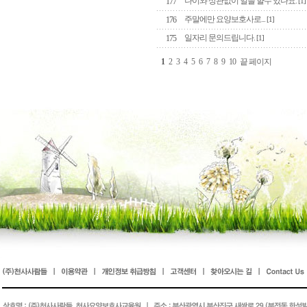
나이와 상관없이 일을 햘수 있나요.
177
[1]
주말에만 요양보호사로...
176
[1]
일자리 문의드립니다.
175
[1]
1
2
3
4
5
6
7
8
9
10
끝 페이지