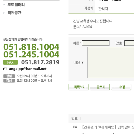
관리자
간병교육생수시모집합니다
문의818--1004
이름 :
암호 :
내용 ▼
194
【건물관리 50대 재취업】경력 없이