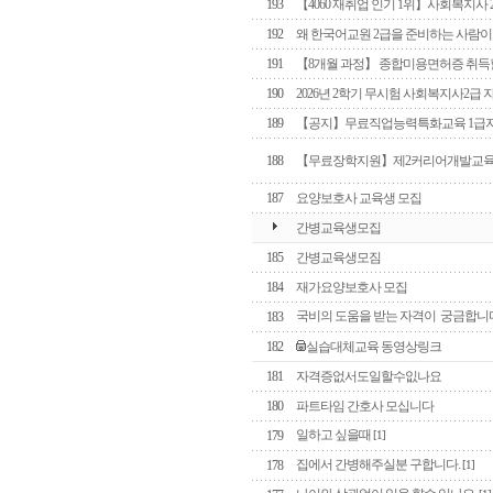
193
【4060 재취업 인기 1위】사회복지사 
192
왜 한국어교원 2급을 준비하는 사람이
191
【8개월 과정】 종합미용면허증 취득할
190
2026년 2학기 무시험 사회복지사2급
189
【공지】무료직업능력특화교육 1급
188
【무료장학지원】제2커리어개발교
187
요양보호사 교육생 모집
간병교육생모집
185
간병교육생모짐
184
재가요양보호사 모집
국비의 도움을 받는 자격이 궁금합니
183
182
실습대체교육 동영상링크
181
자격증없서도일할수잆나요
180
파트타임 간호사 모십니다
일하고 싶을때
179
[1]
집에서 간병해주실분 구합니다.
178
[1]